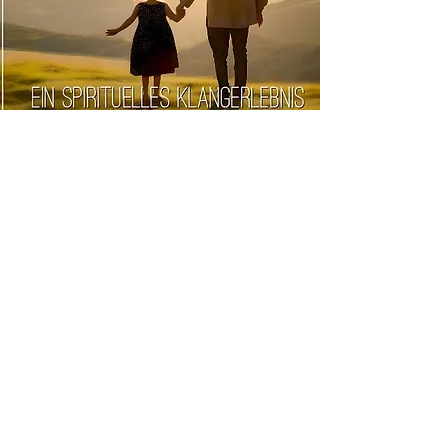
GELIEBT
Nach dem bekannten "Liebesbrief
des Vaters":
Bewegend - Ermutigend -
Inspirierend
Hier können Sie weitere Infos
anfordern
KONTAKT